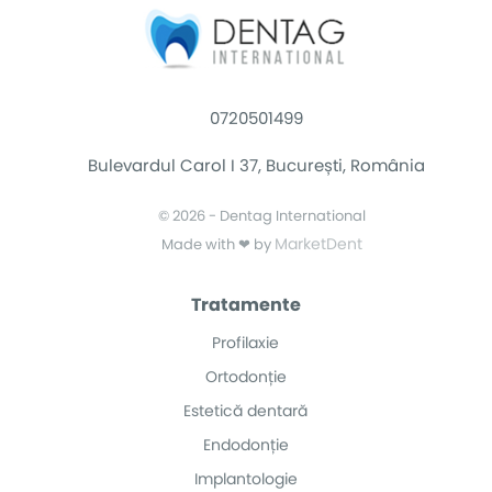
0720501499
Bulevardul Carol I 37, București, România
© 2026 - Dentag International
MarketDent
Made with ❤ by
Tratamente
Profilaxie
Ortodonție
Estetică dentară
Endodonție
Implantologie